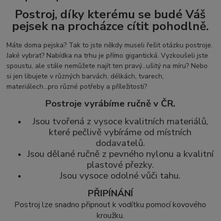
Postroj, díky kterému se budé Váš
pejsek na procházce cítit pohodlně.
Máte doma pejska? Tak to jste někdy museli řešit otázku postroje.
Jaké vybrat? Nabídka na trhu je přímo gigantická. Vyzkoušeli jste
spoustu, ale stále nemůžete najít ten pravý...ušitý na míru? Nebo
si jen libujete v různých barvách, délkách, tvarech,
materiálech...pro různé potřeby a příležitosti?
Postroje vyrábíme ručně v ČR.
Jsou tvořená z vysoce kvalitních materiálů,
které pečlivě vybíráme od místních
dodavatelů.
Jsou dělané ručně z pevného nylonu a kvalitní
plastové přezky.
Jsou vysoce odolné vůči tahu.
PŘIPÍNÁNÍ
Postroj lze snadno připnout k vodítku pomocí kovového
kroužku.