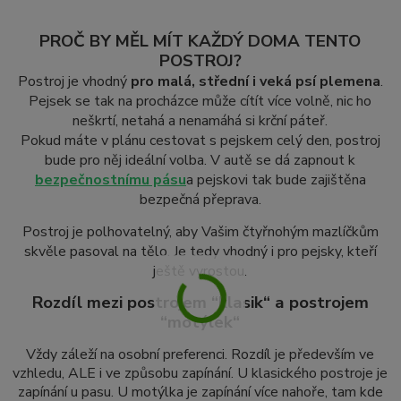
PROČ BY MĚL MÍT KAŽDÝ DOMA TENTO
POSTROJ?
Postroj je vhodný
pro malá, střední i veká psí plemena
.
Pejsek se tak na procházce může cítít více volně, nic ho
neškrtí, netahá a nenamáhá si krční páteř.
Pokud máte v plánu cestovat s pejskem celý den, postroj
bude pro něj ideální volba. V autě se dá zapnout k
bezpečnostnímu pásu
a pejskovi tak bude zajištěna
bezpečná přeprava.
Postroj je polhovatelný, aby Vašim čtyřnohým mazlíčkům
skvěle pasoval na tělo. Je tedy vhodný i pro pejsky, kteří
ještě vyrostou.
Rozdíl mezi postrojem “klasik“ a postrojem
“motýlek“
Vždy záleží na osobní preferenci. Rozdíl je především ve
vzhledu, ALE i ve způsobu zapínání. U klasického postroje je
zapínání u pasu. U motýlka je zapínání více nahoře, tam kde