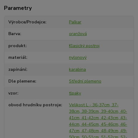
Parametry
Výrobce/Prodejce
Palkar
Barva
oranžová
produkt
Klasický postroj
materiál
nylonový
zapínání
karabina
Dle plemene
Střední plemeno
vzor
tlpaky
obvod hrudníku postroje
Velikost L - 36-37cm, 37-
38cm, 38-39cm, 39-40cm, 40-
41cm, 41-42cm, 42-43cm, 43-
44cm, 44-45cm, 45-46cm, 46-
47cm, 47-48cm, 48-49cm, 49-
50cm, 50-51cm, 51-52cm, 52-