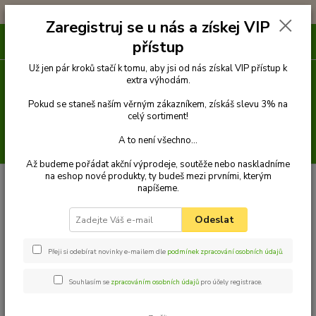
!!! DOPRAVA ZDARMA PŘI OBJEDNÁVCE NAD 1000Kč !!!
Zaregistruj se u nás a získej VIP
0
ks
přístup
za
0 Kč
Už jen pár kroků stačí k tomu, aby jsi od nás získal VIP přístup k
extra výhodám.
Menu
Pokud se staneš naším věrným zákazníkem, získáš slevu 3% na
celý sortiment!
A to není všechno...
Hledat
Až budeme pořádat akční výprodeje, soutěže nebo naskladníme
na eshop nové produkty, ty budeš mezi prvními, kterým
Úvod
Venčení
Postroje a kšírky
Klasické postroje
Postroj klasik 3
napíšeme.
Palkar klasický postroj pro psy 36 cm - 60 cm vel. 3 černo-oranžová s
tlapkami
Odeslat
Palkar klasický postroj pro psy 36
cm - 60 cm vel. 3 černo-oranžová
Přeji si odebírat novinky e-mailem dle
podmínek zpracování osobních údajů
.
s tlapkami
Souhlasím se
zpracováním osobních údajů
pro účely registrace.