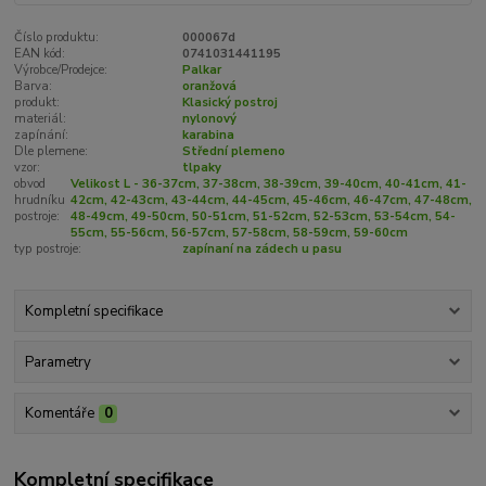
Číslo produktu:
000067d
EAN kód:
0741031441195
Výrobce/Prodejce:
Palkar
Barva:
oranžová
produkt:
Klasický postroj
materiál:
nylonový
zapínání:
karabina
Dle plemene:
Střední plemeno
vzor:
tlpaky
obvod
Velikost L - 36-37cm, 37-38cm, 38-39cm, 39-40cm, 40-41cm, 41-
hrudníku
42cm, 42-43cm, 43-44cm, 44-45cm, 45-46cm, 46-47cm, 47-48cm,
postroje:
48-49cm, 49-50cm, 50-51cm, 51-52cm, 52-53cm, 53-54cm, 54-
55cm, 55-56cm, 56-57cm, 57-58cm, 58-59cm, 59-60cm
typ postroje:
zapínaní na zádech u pasu
Kompletní specifikace
Parametry
Komentáře
0
Kompletní specifikace