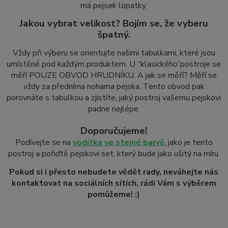
má pejsek lopatky.
Jakou vybrat velikost? Bojím se, že vyberu
špatný.
Vždy při výberu se orientujte našimi tabulkami, které jsou
umístěné pod každým produktem. U “klasického
“
postroje se
měří POUZE OBVOD HRUDNÍKU. A jak se měří? Měří se
vždy za předníma nohama pejska. Tento obvod pak
porovnáte s tabulkou a zjistíte, jaký postroj vašemu pejskovi
padne nejlépe.
Doporučujeme!
Podívejte se na
vodítka ve stejné barvě
, jako je tento
postroj a pořiďtě pejskovi set, který bude jako ušitý na míru.
Pokud si i přesto nebudete vědět rady, neváhejte nás
kontaktovat na sociálních sítích, rádi Vám s výběrem
pomůžeme! :)