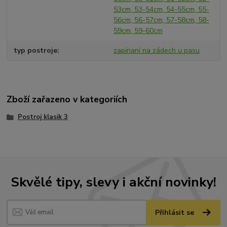
53cm, 53-54cm, 54-55cm, 55-
56cm, 56-57cm, 57-58cm, 58-
59cm, 59-60cm
typ postroje
zapínaní na zádech u pasu
Zboží zařazeno v kategoriích
Postroj klasik 3
Skvělé tipy, slevy i akční novinky!
Přihlásit se