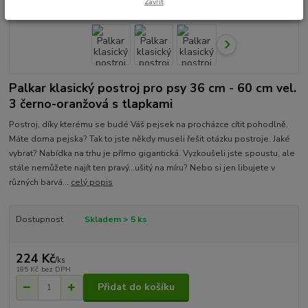
Zavřít
Palkar klasický postroj pro psy 36 cm - 60 cm vel.
3 černo-oranžová s tlapkami
Postroj, díky kterému se budé Váš pejsek na procházce cítit pohodlně.
Máte doma pejska? Tak to jste někdy museli řešit otázku postroje. Jaké
vybrat? Nabídka na trhu je přímo gigantická. Vyzkoušeli jste spoustu, ale
stále nemůžete najít ten pravý...ušitý na míru? Nebo si jen libujete v
různých barvá...
celý popis
Dostupnost
Skladem > 5 ks
224 Kč
/
ks
185 Kč
bez DPH
Přidat do košíku