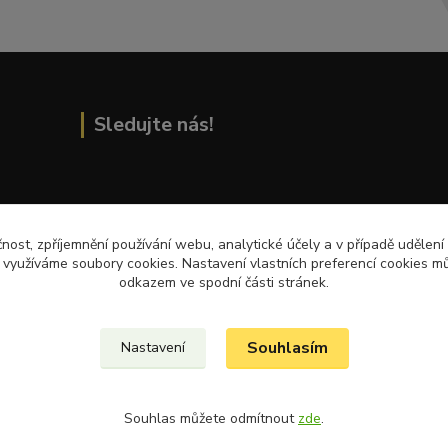
Sledujte nás!
Přečtěte si nejnovější články na blogu!
čnost, zpříjemnění používání webu, analytické účely a v případě udělení
y využíváme soubory cookies. Nastavení vlastních preferencí cookies mů
odkazem ve spodní části stránek.
Souhlasím
Nastavení
Souhlas můžete odmítnout
zde
.