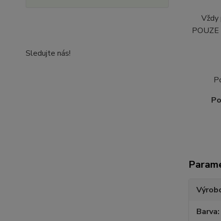
Vždy 
POUZE O
Sledujte nás!
P
Po
Param
Výrob
Barva