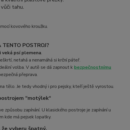
vůči tahu.
omocí kovového kroužku.
A TENTO POSTROJ?
 i veká psí plemena
.
eškrtí, netahá a nenamáhá si krční páteř.
deální volba. V autě se dá zapnout k
bezpečnostnímu
 bezpečná přeprava.
 tělo. Je tedy vhodný i pro pejsky, kteří ještě vyrostou.
 postrojem “motýlek“
ve způsobu zapínání. U klasického postroje je zapínání u
tam kde má pejsek lopatky.
, že vyberu špatný.