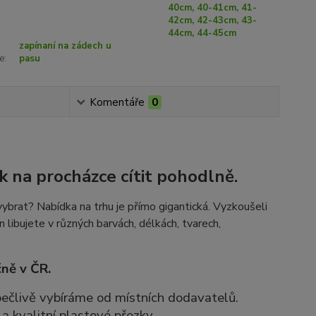
40cm, 40-41cm, 41-
42cm, 42-43cm, 43-
44cm, 44-45cm
zapínaní na zádech u
e:
pasu
Komentáře
0
k na procházce cítit pohodlně.
ybrat? Nabídka na trhu je přímo gigantická. Vyzkoušeli
n libujete v různých barvách, délkách, tvarech,
ně v ČR.
 pečlivě vybíráme od místních dodavatelů.
a kvalitní plastové přezky.