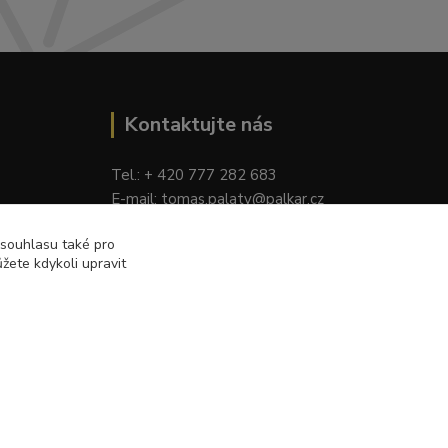
Kontaktujte nás
Tel.: + 420 777 282 683
E
-mail: tomas.palaty@palkar.cz
 souhlasu také pro
žete kdykoli upravit
Vytvořeno na
Eshop-rychle.cz