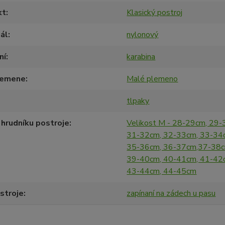
kt
Klasický postroj
ál
nylonový
ní
karabina
lemene
Malé plemeno
tlpaky
hrudníku postroje
Velikost M - 28-29cm, 29-
31-32cm, 32-33cm, 33-34
35-36cm, 36-37cm,37-38c
39-40cm, 40-41cm, 41-42
43-44cm, 44-45cm
stroje
zapínaní na zádech u pasu