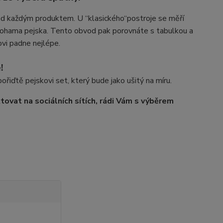
pod každým produktem. U “klasického
“
postroje se měří
ama pejska. Tento obvod pak porovnáte s tabulkou a
ovi padne nejlépe.
!
 pořiďtě pejskovi set, který bude jako ušitý na míru.
ovat na sociálních sítích, rádi Vám s výběrem