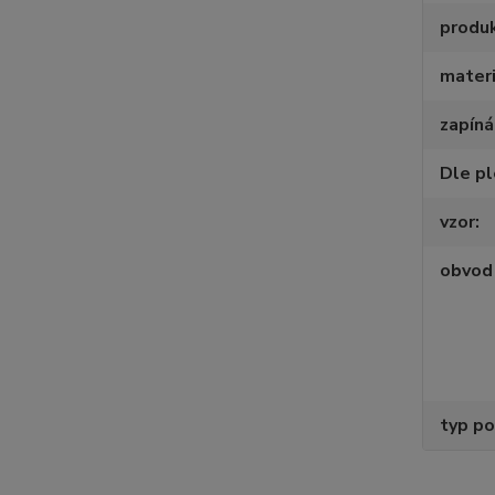
produ
materi
zapíná
Dle p
vzor
obvod 
typ po