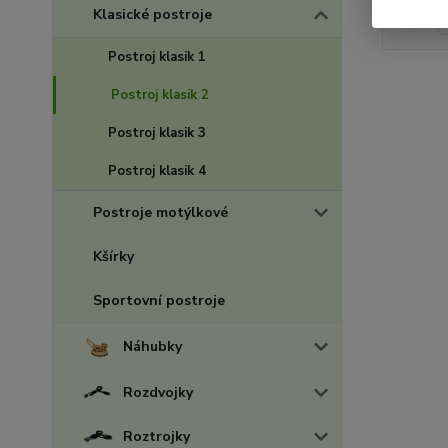
Klasické postroje
Postroj klasik 1
Postroj klasik 2
Postroj klasik 3
Postroj klasik 4
Postroje motýlkové
Kšírky
Sportovní postroje
Náhubky
Rozdvojky
Roztrojky