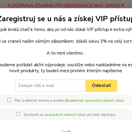
!!! DOPRAVA ZDARMA PŘI OBJEDNÁVCE NAD 1000Kč !!!
Zaregistruj se u nás a získej VIP přístu
latba
Vrácení zboží
Obchodní podmínky
Velkoobchodní spolupráce
 pár kroků stačí k tomu, aby jsi od nás získal VIP přístup k extra v
Hledat
 se staneš naším věrným zákazníkem, získáš slevu 3% na celý sort
A to není všechno...
enčení
Postroje a kšírky
Klasické postroje
Postroj klasik 2
Pa
budeme pořádat akční výprodeje, soutěže nebo naskladníme na e
nové produkty, ty budeš mezi prvními, kterým napíšeme.
ar klasický postroj pro psy 28 cm
Odeslat
apkami
Přeji si odebírat novinky e-mailem dle
podmínek zpracování osobních údajů
.
Palk
vel.
Souhlasím se
zpracováním osobních údajů
pro účely registrace.
Postro
pohodl
Zavřít