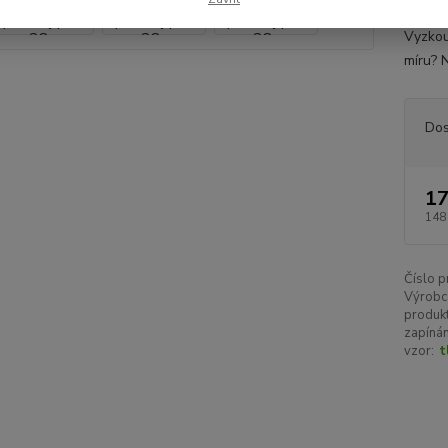
postroj
Vyzkouš
míru? N
Dos
17
148
Číslo p
Výrobc
produkt
zapínán
vzor:
t