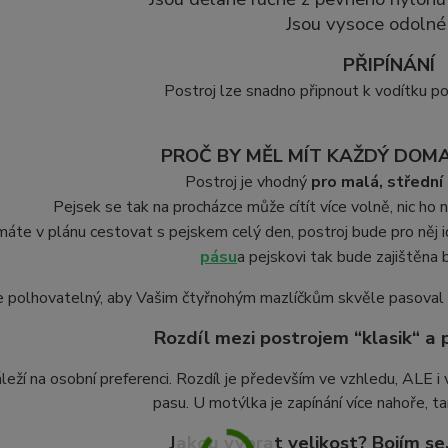
Jsou vysoce odolné 
PŘIPÍNÁNÍ
Postroj lze snadno připnout k vodítku p
PROČ BY MĚL MÍT KAŽDÝ DOM
Postroj je vhodný
pro malá, střední
Pejsek se tak na procházce může cítít více volně, nic ho n
áte v plánu cestovat s pejskem celý den, postroj bude pro něj i
pásu
a pejskovi tak bude zajištěna
e polhovatelný, aby Vašim čtyřnohým mazlíčkům skvěle pasoval na
Rozdíl mezi postrojem “klasik“ a
leží na osobní preferenci. Rozdíl je především ve vzhledu, ALE i 
pasu. U motýlka je zapínání více nahoře, 
Jakou vybrat velikost? Bojím se