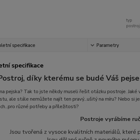
typ
postroj
etní specifikace
Parametry
tní specifikace
Postroj, díky kterému se budé Váš pejse
 pejska? Tak to jste někdy museli řešit otázku postroje. Jaké v
stu, ale stále nemůžete najít ten pravý...ušitý na míru? Nebo si je
ch...pro různé potřeby a příležitosti?
Postroje vyrábíme ruč
Jsou tvořená z vysoce kvalitních materiálů, které
Jsou dělané ručně z pevného nylonu 