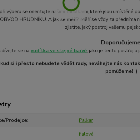
při výberu se orientujte našimi tabulkami, které jsou umístěné 
BVOD HRUDNÍKU. A jak se měří? Měří se vždy za předníma noh
zjistíte, jaký postroj vašemu pejsk
Doporučujeme
odívejte se na
vodítka ve stejné barvě
, jako je tento postroj a
kud si i přesto nebudete vědět rady, neváhejte nás kontakt
pomůžeme! :)
etry
ce/Prodejce
Palkar
fialová