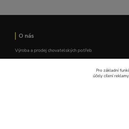
O nás
Výroba a prodej chovatelských potřeb
Tomáš Palatý
Pro základní funk
Wolkerova 1550/2, Prostějov 796 01
účely cílení reklam
© Copyright 2018 – 2024 Palkar.cz