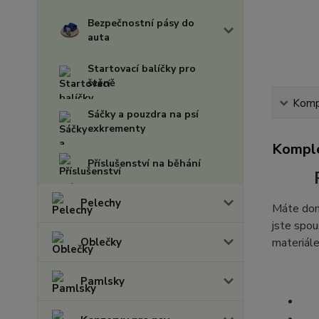
Bezpečnostní pásy do
auta
Startovací balíčky pro
štěně
Kompl
Sáčky a pouzdra na psí
exkrementy
Komple
Příslušenství na běhání
Pelechy
Máte doma
jste spou
Oblečky
materiále
Pamlsky