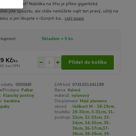
e. Jaké vybrat? Nabídka na trhu je přímo gigantická.
eli jste spoustu, ale stále nemůžete najít ten pravý...ušitý na
ebo si jen libujete v různých ba...
celý popis
tupnost
Skladem > 5 ks
9 Kč
/
ks
Přidat do košíku
 Kč
bez DPH
roduktu:
000066f
EAN kód:
0741031441188
e/Prodejce:
Palkar
Barva:
fialová
:
Klasický postroj
materiál:
nylonový
í:
karabina
Dle plemene:
Malé plemeno
lpaky
obvod
Velikost M - 28-29cm,
hrudníku
29-30cm, 3-31cm, 31-
postroje:
32cm, 32-33cm, 33-
34cm, 34-35cm, 35-
36cm, 36-37cm,37-
38cm, 38-39cm, 39-