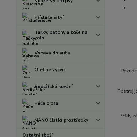
Konzervy pro psy
Příslušenství
Tašky, batohy a koše na
kolo
Výbava do auta
On-line výcvik
Pokud m
Sedlářské kování
Postroj j
Péče o psa
Vždy zá
NANO čistící prostředky
Ostatní zboží