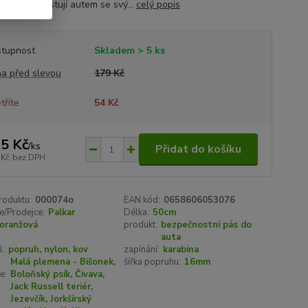
eří často cestují autem se svý...
celý popis
tupnost
Skladem > 5 ks
a před slevou
179 Kč
tříte
54 Kč
5 Kč
/
ks
Přidat do košíku
 Kč
bez DPH
roduktu:
000074o
EAN kód:
0658606053076
e/Prodejce:
Palkar
Délka:
50cm
oranžová
produkt:
bezpečnostní pás do
auta
l:
popruh, nylon, kov
zapínání:
karabina
Malá plemena - Bišonek,
šířka popruhu:
16mm
e:
Boloňský psík, Čivava,
Jack Russell teriér,
Jezevčík, Jorkšírský