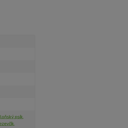
loňský psík,
Jezevčík,