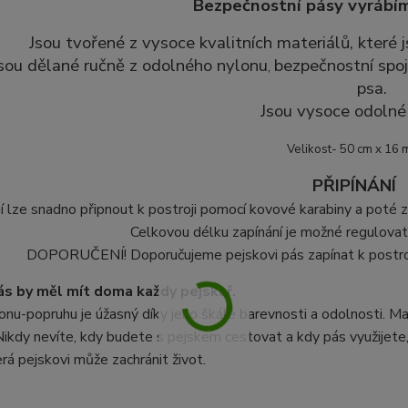
Bezpečnostní pásy vyrábím
Jsou tvořené z vysoce kvalitních materiálů, které
sou dělané ručně z odolného nylonu
bezpečnostní spoj
,
psa.
Jsou vysoce odolné 
Velikost- 50 cm x 16
PŘIPÍNÁNÍ
í lze snadno připnout k postroji pomocí kovové karabiny a poté
Celkovou délku zapínání je možné regulovat
DOPORUČENÍ! Doporučujeme pejskovi pás zapínat k postroji,
s by měl mít doma každy pejskař.
onu-popruhu je úžasný díky jeho škále barevnosti a odolnosti.
Ma
Nikdy nevíte, kdy budete s pejskem cestovat a kdy pás využijete,
erá pejskovi může zachránit život.