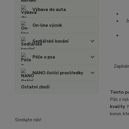
Výbava do auta
J
On-line výcvik
Sedlářské kování
Péče o psa
Zapínán
NANO čistící prostředky
Ostatní zboží
Tento pá
Pás z nyl
kvality
. 
korun, kt
Sledujte nás!