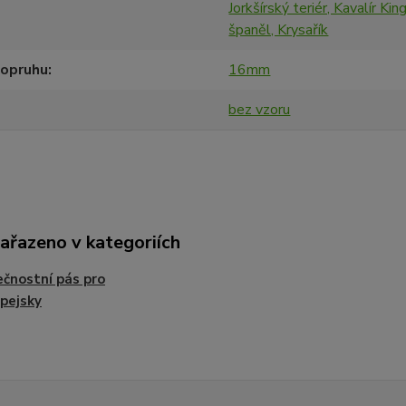
Jorkšírský teriér, Kavalír Kin
španěl, Krysařík
popruhu
16mm
bez vzoru
zařazeno v kategoriích
čnostní pás pro
pejsky