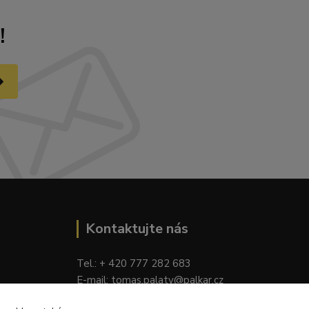
!
Kontaktujte nás
Tel.: + 420 777 282 683
E
-mail: tomas.palaty@palkar.cz