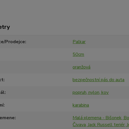
etry
ce/Prodejce
Palkar
50cm
oranžová
kt
bezpečnostní pás do auta
ál
popruh, nylon, kov
ní
karabina
lemene
Malá plemena - Bišonek, Bo
Čivava, Jack Russell teriér, 