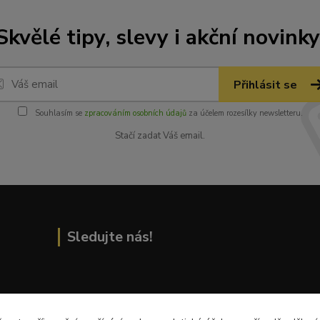
Skvělé tipy, slevy i akční novinky
Přihlásit se
Souhlasím se
zpracováním osobních údajů
za účelem rozesílky newsletteru.
Stačí zadat Váš email.
Sledujte nás!
Přečtěte si nejnovější články na blogu!