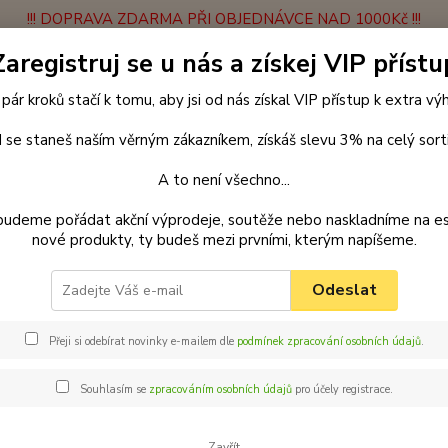
!!! DOPRAVA ZDARMA PŘI OBJEDNÁVCE NAD 1000Kč !!!
Zaregistruj se u nás a získej VIP přístu
latba
Vrácení zboží
Obchodní podmínky
Velkoobchodní spolupráce
 pár kroků stačí k tomu, aby jsi od nás získal VIP přístup k extra v
Hledat
 se staneš naším věrným zákazníkem, získáš slevu 3% na celý sort
A to není všechno...
enčení
Bezpečnostní pásy do auta
Bezpečnostní pás pro malé pejsk
budeme pořádat akční výprodeje, soutěže nebo naskladníme na e
vá
nové produkty, ty budeš mezi prvními, kterým napíšeme.
ar bezpečnostní pás do auta pr
Odeslat
žová
Přeji si odebírat novinky e-mailem dle
podmínek zpracování osobních údajů
.
Bezpeč
autem 
Souhlasím se
zpracováním osobních údajů
pro účely registrace.
otázku
nebo n
Zavřít