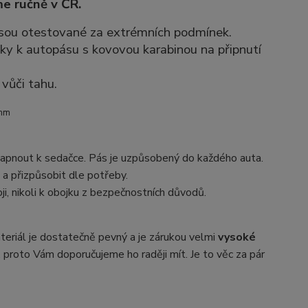
e ručně v ČR.
 jsou otestované za extrémních podmínek.
ky k autopásu s kovovou karabinou na připnutí
vůči tahu.
 mm
 zapnout k sedačce. Pás je uzpůsobený do každého auta.
 a přizpůsobit dle potřeby.
 nikoli k obojku z bezpečnostních důvodů.
teriál je dostatečně pevný a je zárukou velmi
vysoké
 proto Vám doporučujeme ho raději mít. Je to věc za pár