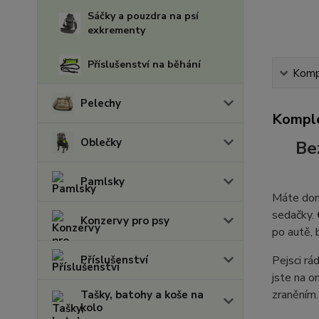
Sáčky a pouzdra na psí
exkrementy
Příslušenství na běhání
Kompl
Pelechy
Komple
Oblečky
Be
Pamlsky
Máte doma
sedačky.
Konzervy pro psy
po autě, 
Příslušenství
Pejsci rá
jste na o
zraněním.
Tašky, batohy a koše na
kolo