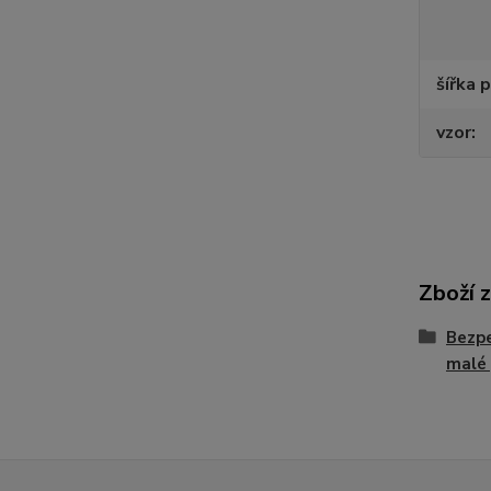
šířka 
vzor
Zboží 
Bezpe
malé 