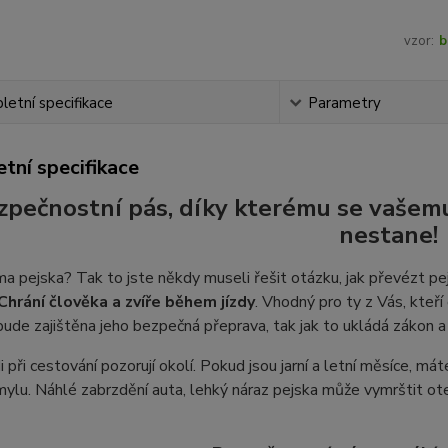
vzor:
b
etní specifikace
Parametry
tní specifikace
zpečnostní pás, díky kterému se vašemu
nestane!
 pejska? Tak to jste někdy museli řešit otázku, jak převézt pe
Chrání člověka a zvíře během jízdy
. Vhodný pro ty z Vás, kteř
bude zajištěna jeho bezpečná přeprava, tak jak to ukládá zákon a
di při cestování pozorují okolí. Pokud jsou jarní a letní měsíce, m
mylu. Náhlé zabrzdění auta, lehký náraz pejska může vymrštit o