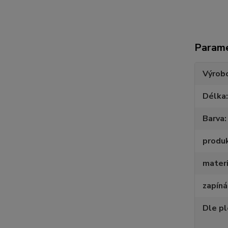
Param
Výrob
Délka
Barva
produ
materi
zapíná
Dle p