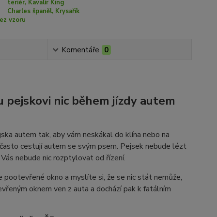
teriér, Kavalír King
Charles španěl, Krysařík
ez vzoru
Komentáře
0
 pejskovi nic během jízdy autem
jska autem tak, aby vám neskákal do klína nebo na
í často cestují autem se svým psem. Pejsek nebude lézt
 Vás nebude nic rozptylovat od řízení.
áte pootevřené okno a myslíte si, že se nic stát nemůže,
tevřeným oknem ven z auta a dochází pak k fatálním