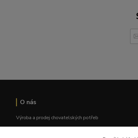
O nás
Výroba a prodej chovatelských potřeb
Tomáš Palatý