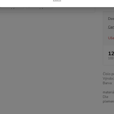
Vás, kt
Dos
Cen
Uše
12
103
Číslo p
Výrobc
Barva:
materiá
Dle
plemen