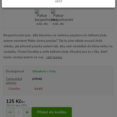
Zavřít
Bezpečnostní pás, díky kterému se vašemu pejskovi nic během jízdy
autem nestane! Máte doma pejska? Tak to jste někdy museli řešit
otázku, jak převézt pejska autem tak, aby vám neskákal do klína nebo na
sedačky. Chrání člověka a zvíře během jízdy. Vhodný pro ty z Vás, kteří
často cestují autem se svý...
celý popis
Dostupnost
Skladem > 5 ks
Cena před
179 Kč
slevou
Ušetříte
54 Kč
125 Kč
/
ks
103 Kč
bez DPH
Přidat do košíku