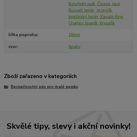
Boloňský psík, Čivava, Jack
Russell teriér, Jezevčík,
Jorkšírský teriér, Kavalír King
Charles španěl, Krysařík
šířka popruhu
16mm
vzor
tlpaky
Zboží zařazeno v kategoriích
Bezpečnostní pás pro malé pejsky
Skvělé tipy, slevy i akční novinky!