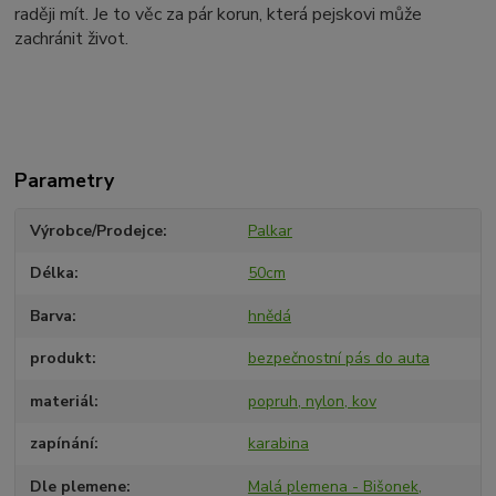
raději mít. Je to věc za pár korun, která pejskovi může
zachránit život.
Parametry
Výrobce/Prodejce
Palkar
Délka
50cm
Barva
hnědá
produkt
bezpečnostní pás do auta
materiál
popruh, nylon, kov
zapínání
karabina
Dle plemene
Malá plemena - Bišonek,