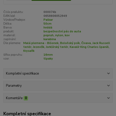
Číslo produktu:
000074b
EAN kód:
0658606052949
Výrobce/Prodejce:
Palkar
Délka:
50cm
Barva:
hnědá
produkt:
bezpečnostní pás do auta
materiál:
popruh, nylon, kov
zapínání:
karabina
Dle plemene:
Malá plemena - Bišonek, Boloňský psík, Čivava, Jack Russell
teriér, Jezevčík, Jorkšírský teriér, Kavalír King Charles španěl,
Krysařík
šířka popruhu:
16mm
vzor:
tlpaky
Kompletní specifikace
Parametry
Komentáře
0
Kompletní specifikace