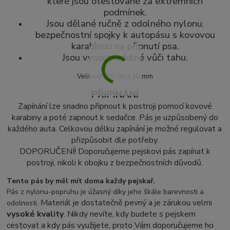
které jsou otestované za extrémních
podmínek.
Jsou dělané ručně z odolného nylonu
,
bezpečnostní spojky k autopásu s kovovou
karabinou na připnutí psa.
Jsou vysoce odolné vůči tahu.
Velikost- 50 cm x 16 mm
PŘIPÍNÁNÍ
Zapínání lze snadno připnout k postroji pomocí kovové
karabiny a poté zapnout k sedačce. Pás je uzpůsobený do
každého auta.
Celkovou délku zapínání je možné regulovat a
přizpůsobit dle potřeby.
DOPORUČENÍ! Doporučujeme pejskovi pás zapínat k
postroji, nikoli k obojku z bezpečnostních důvodů.
Tento pás by měl mít doma každy pejskař.
Pás z nylonu-popruhu je úžasný díky jeho škále barevnosti a
Materiál je dostatečně pevný a je zárukou velmi
odolnosti.
vysoké kvality
. Nikdy nevíte, kdy budete s pejskem
cestovat a kdy pás využijete, proto Vám doporučujeme ho