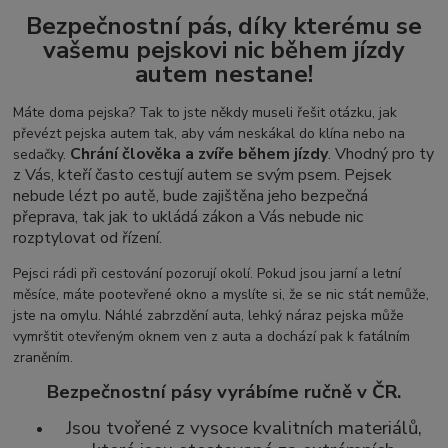
Bezpečnostní pás, díky kterému se
vašemu pejskovi nic během jízdy
autem nestane!
Máte doma pejska? Tak to jste někdy museli řešit otázku, jak
převézt pejska autem tak, aby vám neskákal do klína nebo na
Chrání člověka a zvíře během jízdy
. Vhodný pro ty
sedačky.
z Vás, kteří často cestují autem se svým psem. Pejsek
nebude lézt po autě, bude zajištěna jeho bezpečná
přeprava, tak jak to ukládá zákon a Vás nebude nic
rozptylovat od řízení.
Pejsci rádi při cestování pozorují okolí. Pokud jsou jarní a letní
měsíce, máte pootevřené okno a myslíte si, že se nic stát nemůže,
jste na omylu. Náhlé zabrzdění auta, lehký náraz pejska může
vymrštit otevřeným oknem ven z auta a dochází pak k fatálním
zraněním.
Bezpečnostní pásy vyrábíme ručně v ČR.
Jsou tvořené z vysoce kvalitních materiálů,