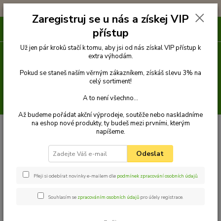
!!! DOPRAVA ZDARMA PŘI OBJEDNÁVCE NAD 1000Kč !!!
Zaregistruj se u nás a získej VIP
0
ks
přístup
za
0 Kč
Už jen pár kroků stačí k tomu, aby jsi od nás získal VIP přístup k
extra výhodám.
Menu
Pokud se staneš naším věrným zákazníkem, získáš slevu 3% na
celý sortiment!
A to není všechno...
Hledat
Až budeme pořádat akční výprodeje, soutěže nebo naskladníme
na eshop nové produkty, ty budeš mezi prvními, kterým
Úvod
Venčení
Bezpečnostní pásy do auta
Bezpečnostní pás pro malé
napíšeme.
pejsky
Palkar bezpečnostní pás do auta pro malé psy 50 cm x 16 mm
hnědá s tlapkami
Odeslat
Palkar bezpečnostní pás do auta
pro malé psy 50 cm x 16 mm
Přeji si odebírat novinky e-mailem dle
podmínek zpracování osobních údajů
.
hnědá s tlapkami
Souhlasím se
zpracováním osobních údajů
pro účely registrace.