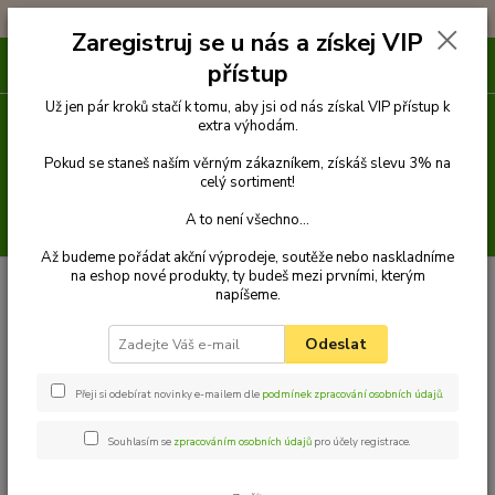
!!! DOPRAVA ZDARMA PŘI OBJEDNÁVCE NAD 1000Kč !!!
Zaregistruj se u nás a získej VIP
0
ks
přístup
za
0 Kč
Už jen pár kroků stačí k tomu, aby jsi od nás získal VIP přístup k
extra výhodám.
Menu
Pokud se staneš naším věrným zákazníkem, získáš slevu 3% na
celý sortiment!
A to není všechno...
Hledat
Až budeme pořádat akční výprodeje, soutěže nebo naskladníme
na eshop nové produkty, ty budeš mezi prvními, kterým
napíšeme.
Kategorie blogu
Odeslat
Vše o psích plemenech
Cestování s pejskem
Přeji si odebírat novinky e-mailem dle
podmínek zpracování osobních údajů
.
Psí strava + recepty na psí dobroty
Souhlasím se
zpracováním osobních údajů
pro účely registrace.
Výcvik psa