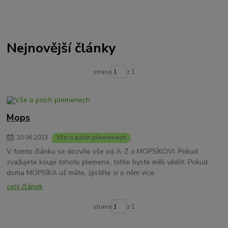
známky pro psa
originální známka pro psa
psí známky
známky na obojek pro psa
rýma u psa
pes má rýmu
psí rýma
nemoc u psa
psí nemoci
Vánoce se psem
psí vánoce
Nejnovější články
Co dát psovi na Vánoce?
bezpečné vánoce se psem
Jak udělat domácí pamlsky pro psy?
Jak se dělají psí sušenky?
pes zimě
psí tlapky v zimě
Kdy mazat psovi tlapky?
strana
z 1
Mops
20
.
06
.
2023
Vše o psích plemenech
V tomto článku se dozvíte vše od A-Z o MOPSÍKOVI. Pokud
zvažujete koupi tohoto plemene, tohle byste měli vědět. Pokud
doma MOPSÍKA už máte, zjistěte si o něm více.
celý článek
strana
z 1